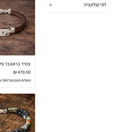
לפי קולקציה
שרשראות גברים / יוניסקס
Ceuta Collection
Kittilä Collection
Oceanic Treasures
orenda collection
Turquoise Horizon
צמיד בראונבר פל
מחיר
משלוח חינם מעל 399 שח