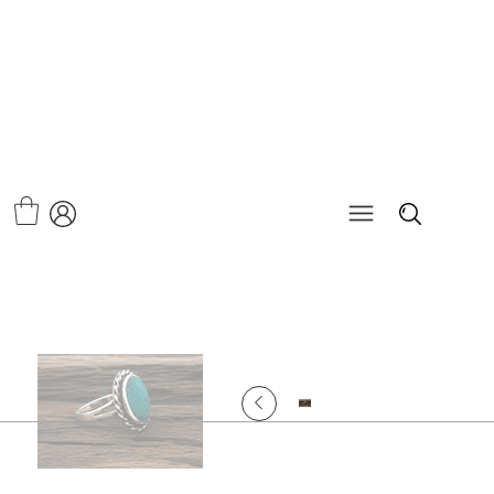
>
טבעת - טורקיז הורייזן