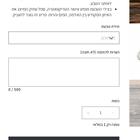
לאיתני הטבע.
בצידי הטבעת מופיע עיטור הטריקוואטרה, סמל עתיק המייצג את
האיזון המקודש בין האדמה, המים והרוח. פריט זה נועד להעניק
נוכחות דומיננטית וחיבור עמוק לשורשים ולסביבה.
עמיד במים
מידת טבעת
הערות להזמנה (לא חובה)
עד
500
תווים.
0 / 500
כמות
נותרו רק 1 במלאי