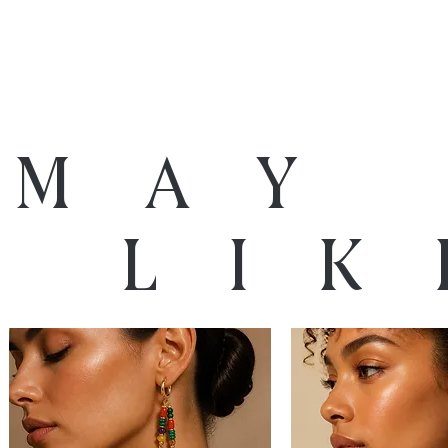
 may
o lik