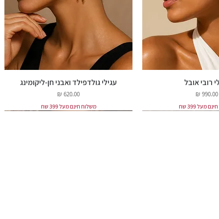
י רובי אובל
עגילי גולדפילד ואבני חן-ליקומינג
מחיר
מחיר
ם מעל 399 שח
משלוח חינם מעל 399 שח