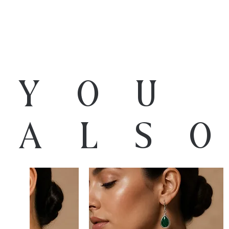
You
als