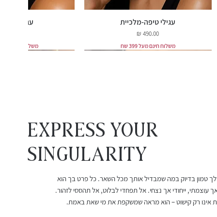
עגילי טיפה-מלכיית
עגילי רובי ט
מחיר
מחיר
משלוח חינם מעל 399 שח
משלוח חינם מעל 399 שח
EXPRESS YOUR
Singularity
שלך טמון בדיוק במה שמבדיל אותך מכל השאר. כל פרט בך הוא
עגילי רובי מלודי
שרשרת אורלינה
עגילי גרנט 
צמיד חוט ר
ך עוצמתי, ייחודי אך נצחי. אל תפחדי לבלוט, אל תהססי לזהור.
מחיר
מחיר מבצע
מחיר
מחיר
אינו רק קישוט – הוא מראה שמשקפת את מי שאת באמת.
החל מ-
משלוח חינם מעל 399 שח
משלוח חינם מעל 399 שח
משלוח חינם מעל 399 שח
משלוח חינם מעל 399 שח