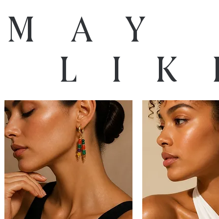
 may
o lik