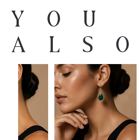
You
als