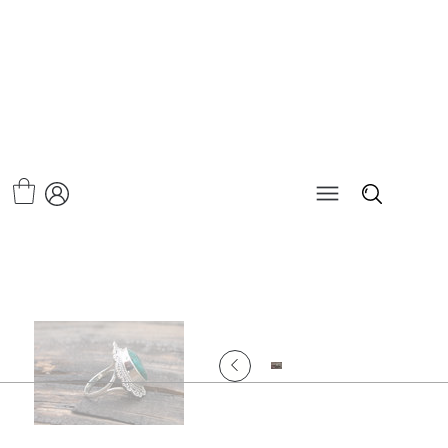
>
טבעת אמרלד -באהיה