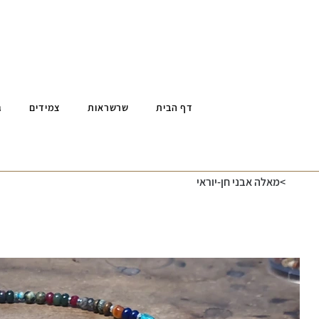
דף הבית
שרשראות
צמידים
ג
>
מאלה אבני חן-יוראי