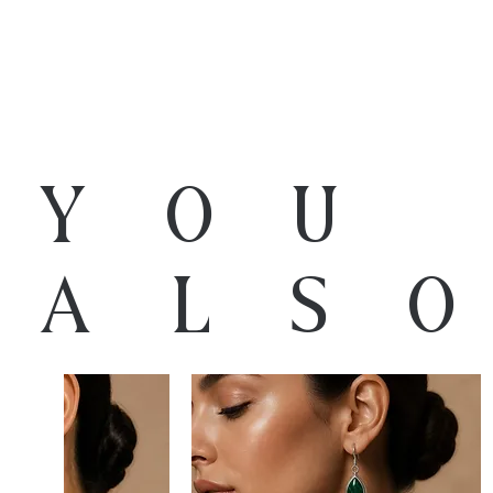
You
als