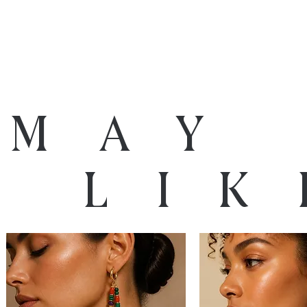
 may
o lik