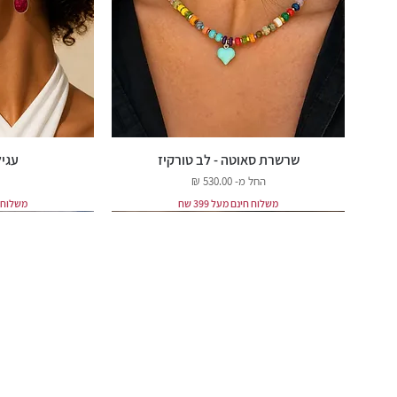
שרשרת סאוטה - לב טורקיז
עגיל
מחיר מבצע
החל מ-
משלוח חינם מעל 399 שח
משלוח חינ