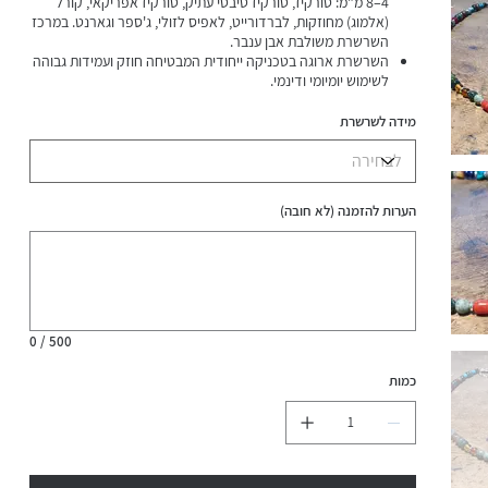
4–8 מ"מ: טורקיז, טורקיז טיבטי עתיק, טורקיז אפריקאי, קורל
(אלמוג) מחוזקות, לברדורייט, לאפיס לזולי, ג'ספר וגארנט. במרכז
השרשרת משולבת אבן ענבר.
השרשרת ארוגה בטכניקה ייחודית המבטיחה חוזק ועמידות גבוהה
לשימוש יומיומי ודינמי.
הגימור המהודר כולל הפרדות מכסף סטרלינג 925, המטייט וסוגר
כסף סטרלינג 925 איכותי.
מידה לשרשרת
השרשרת עמידה במים.
הערות להזמנה (לא חובה)
עד
500
תווים.
0 / 500
כמות