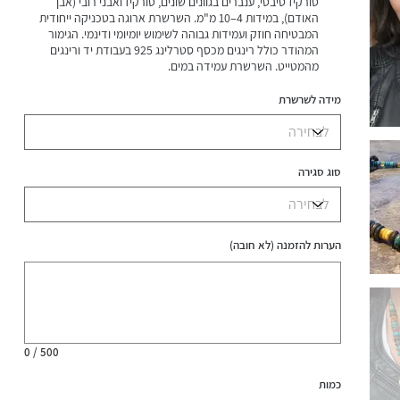
טורקיז טיבטי, ענברים בגוונים שונים, טורקיז ואבני רובי (אבן
האודם), במידות 4–10 מ"מ. השרשרת ארוגה בטכניקה ייחודית
המבטיחה חוזק ועמידות גבוהה לשימוש יומיומי ודינמי. הגימור
המהודר כולל רינגים מכסף סטרלינג 925 בעבודת יד ורינגים
מהמטייט. השרשרת עמידה במים.
מידה לשרשרת
סוג סגירה
הערות להזמנה (לא חובה)
עד
500
תווים.
0 / 500
כמות