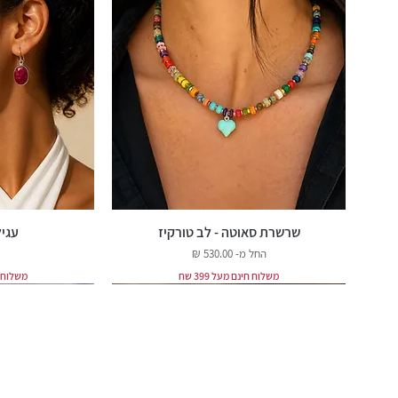
שרשרת סאוטה - לב טורקיז
עגיל
מחיר מבצע
החל מ-
משלוח חינם מעל 399 שח
משלוח חינ