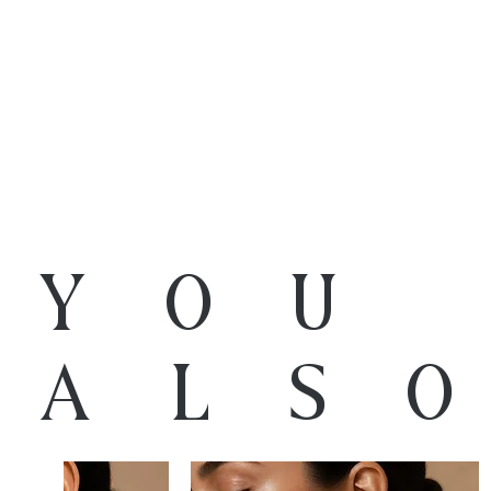
You
als