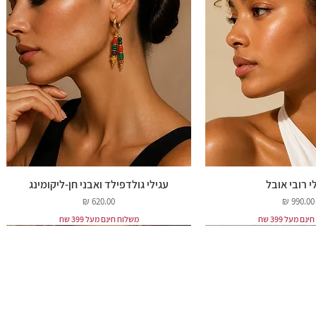
י רובי אובל
עגילי גולדפילד ואבני חן-ליקומינג
מחיר
מחיר
ם מעל 399 שח
משלוח חינם מעל 399 שח