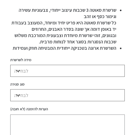
שרשרת סאוטה 3 שכבות עיצוב ייחודי, צבעוניות עשירה
וגימור כסף או זהב
כל שרשרת סאוטה היא פריט יחיד ומיוחד, המעוצב בעבודת
יד באופן דומה אך שונה בסדר האבנים, החרוזים
ובגוונים, זוהי שרשרת מיוחדת וצבעונית המורכבת משלוש
שכבות הנסגרות בסוגר אחד לנוחות מרבית.
השרשרת ארוגה בטכניקה ייחודית המבטיחה חוזק ועמידות
גבוהה לשימוש יומיומי ודינמי.
מידה לשרשרת
היא משלבת שילוב עשיר ומגוון של חומרים: אבני טורקיז
אפריקאי, אמטיסט, מלכית, לברדורייט, עין הנמר, קורל
מחוזק, ג'ספר, סיליקון, פיקאסו, אבני טורקיז היולייט,
המטייט, קוקוסים, כדורי כסף סטרלינג 925, אבני חן שונות
סוג סגירה
ומגוונות, חרוזי זכוכית ועוד.
השרשרת נסגרת באמצעות סוגר לולאה וכפתור, ניתן לבחור
את סוגר השרשרת: כסף סטרלינג 925 או גולדפילד
שימו לב: סדר וסוג האבנים והחרוזים עשוי להשתנות.
הערות להזמנה (לא חובה)
בחירת המידה היא להיקף השרשרת הראשונה. השרשרת
עד
עמידה במים.
500
תווים.