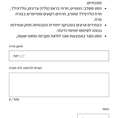
מתכתיים.
הסט משלב: המטייט, חרוזי בראס (פליז) עדינים, גולדפילד,
חרוז גולדפילד מחורץ, חרוזים רקועים וספייסרים בצורת
פרח.
הצמידים ארוגים בטכניקה ייחודית המבטיחה חוזק ועמידות
גבוהה לשימוש יומיומי ודינמי.
הסט נסגר באמצעות סוגר לולאת מקרמה מחוטי שעווה,
החובק כפתור. הסט עמיד במים.
סימון מידה
הערות להזמנה (לא חובה)
עד
500
תווים.
0 / 500
כמות