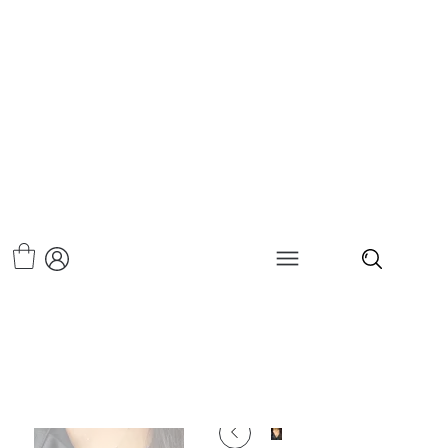
>
סט שרשראות-לורן