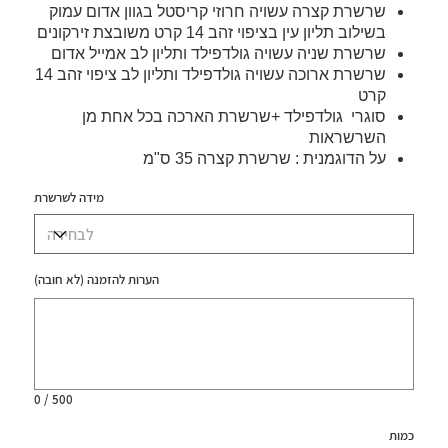
שרשרת קצרה עשויה חרוזי קריסטל בגוון אדום עמוק
בשילוב תליון עין בציפוי זהב 14 קרט משובצת זירקונים
שרשרת שניה עשויה גולדפילד ותליון לב אמייל אדום
שרשרת ארוכה עשויה גולדפילד ותליון לב ציפוי זהב 14
קרט
סוגרי גולדפילד +שרשרת הארכה בכל אחת מן
השרשראות
על הדוגמנית : שרשרת קצרה 35 ס"מ
העין המוצגת אזלה מהמלאי-במקומה השרשרת תעוצב
מידה לשרשרת
עם עין אחרת
בחירת המידה היא לשרשרת הקצרה
מלאי מוגבל
עמיד במים
הערות להזמנה (לא חובה)
עד
500
תווים.
0 / 500
כמות