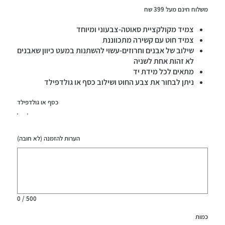
משלוח חינם מעל 399 שח
צמיד מקולקציית סאוטה-צבעוני ומיוחד
צמיד חוט עם קשירה מתכווננת
שילוב של אבנים וחרוזים-עשוי להשתנות במעט כיוון שאבנים
לא זהות אחת לשניה
מתאים לכל מידת יד
ניתן לבחור את צבע החוט ושילוב כסף או גולדפילד
עמיד במים
כסף או גולדפילד
הערות להזמנה (לא חובה)
עד
500
תווים.
0 / 500
כמות