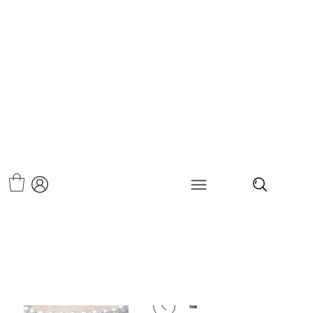
>
צמיד כדורי כסף לרגל - ריברסייד 4 מ"מ