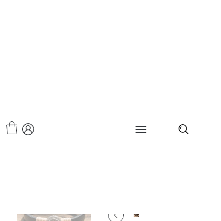
>
צמיד עור - טנסי