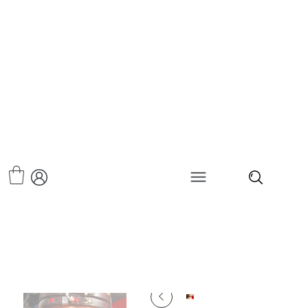
>
צמיד עור-פאולי