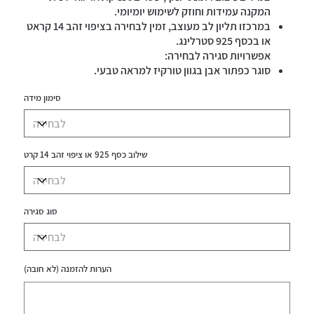
המקנה עמידות וחוזק לשימוש יומיומי.
במרכזו תליון לב מעוצב, זמין לבחירה בציפוי זהב 14 קראט
או בכסף 925 סטרלינג.
אפשרויות סגירה לבחירה:
סוגר כפתור אבן בגוון טורקיז למראה טבעי.
סוגרי גולדפילד או כסף 925 למראה קלאסי.
סימון מידה
עמיד במים.
שילוב כסף 925 או ציפוי זהב 14 קרט
סוג סגירה
הערות להזמנה (לא חובה)
עד
500
תווים.