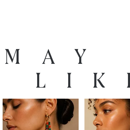
 may
o lik