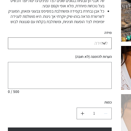
של אבני חן טבעיות בגוונים שונים לצד פנינים עדינות יוצר תכשיט
בעל נוכחות מיוחדת, מלא אופי וקסם טבעי.
כל אבן נבחרת בקפידה ומשתלבת בפסיפס צבעוני ומאוזן, המעניק
לשרשרת מראה בוהו-שיק יוקרתי אך נינוח. היא מושלמת לענידה
יומיומית לצד הופעות חגיגיות, ומשתלבת בקלות עם סגנונות לבוש
שונים.
מאחר שמדובר באבני חן טבעיות, ייתכנו הבדלים קלים בגוון,
מידה
בצורה ובמרקם בין שרשרת לשרשרת – וזה בדיוק מה שהופך כל
פריט לייחודי וחד-פעמי.
אבני חן טבעיות: קורל,לאפיס,ענבר,טורקיז,רובי ופנינים
מתורבתות-סוגר לולאת מקרמה ארוגה וכפתור אבן
הערות להזמנה (לא חובה)
טורקיז,הפרדות פרחי כסף 925 והמטייט כסופים
עד
כל שרשרת ייחודית בפני עצמה
500
תווים.
עיצוב בוהו-שיק על-זמני
עמידה במים
0 / 500
כמות