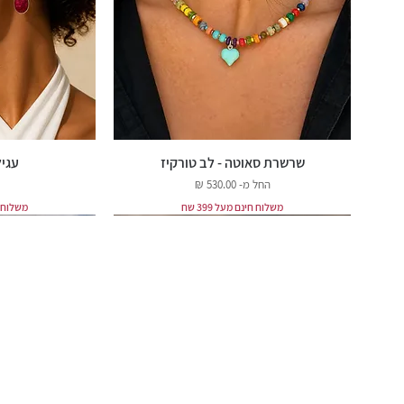
שרשרת סאוטה - לב טורקיז
עגיל
מחיר מבצע
החל מ-
משלוח חינם מעל 399 שח
משלוח חינ