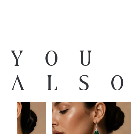
You
als