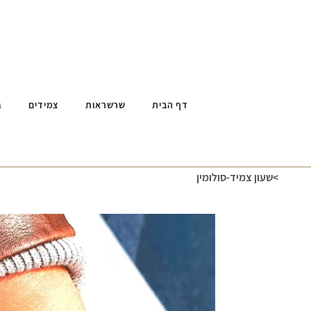
דף הבית
שרשראות
צמידים
ג
>
שעון צמיד-סולומין