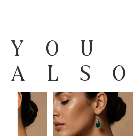
You
als