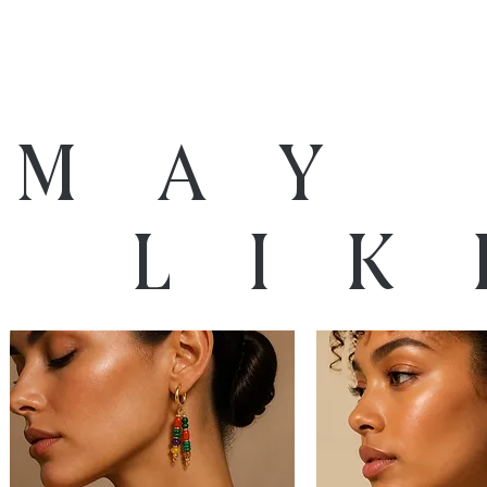
 may
o lik