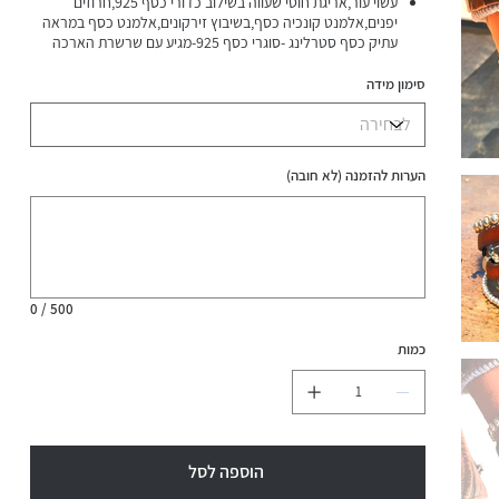
עשוי עור,אריגת חוטי שעווה בשילוב כדורי כסף 925,חרוזים
יפנים,אלמנט קונכיה כסף,בשיבוץ זירקונים,אלמנט כסף במראה
עתיק כסף סטרלינג -סוגרי כסף 925-מגיע עם שרשרת הארכה
סימון מידה
הערות להזמנה (לא חובה)
עד
500
תווים.
0 / 500
כמות
הוספה לסל