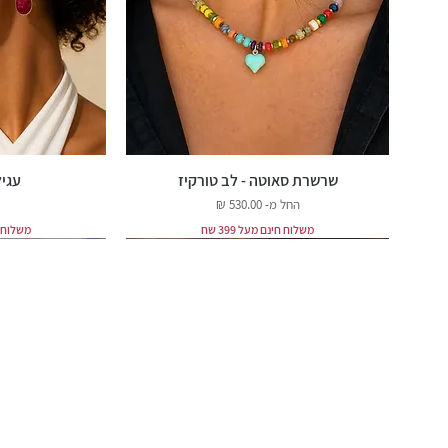
שרשרת סאוטה - לב טורקיז
עגיל
מחיר מבצע
החל מ-
משלוח חינם מעל 399 שח
משלוח חינ