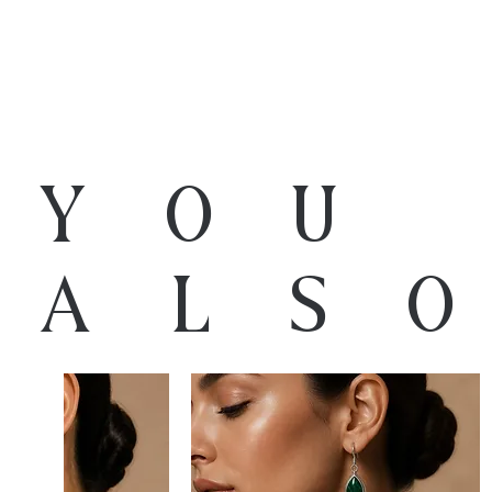
You
als