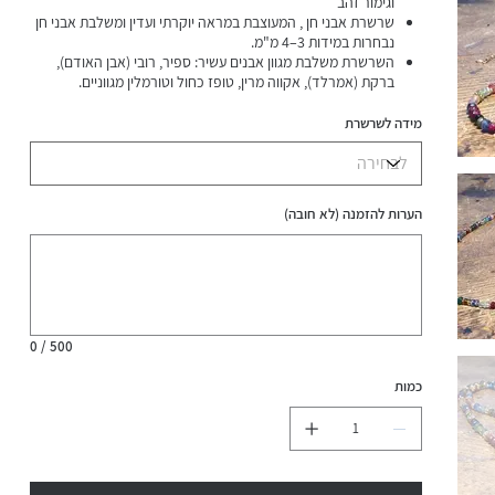
וגימור זהב
שרשרת אבני חן , המעוצבת במראה יוקרתי ועדין ומשלבת אבני חן
נבחרות במידות 3–4 מ"מ.
השרשרת משלבת מגוון אבנים עשיר: ספיר, רובי (אבן האודם),
ברקת (אמרלד), אקווה מרין, טופז כחול וטורמלין מגווניים.
השרשרת ארוגה בטכניקה ייחודית המבטיחה חוזק ועמידות גבוהה
לשימוש יומיומי ודינמי.
מידה לשרשרת
הגימור המהודר כולל רינגים בציפוי זהב 14 קראט וסוגרי
גולדפילד (Gold Filled) איכותיים.
השרשרת עמידה במים.
הערות להזמנה (לא חובה)
עד
500
תווים.
0 / 500
כמות