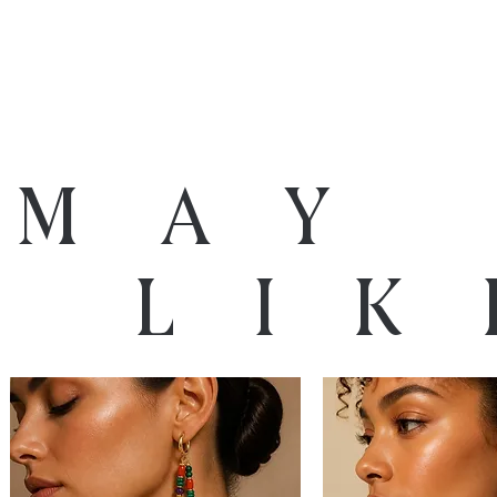
 may
o lik