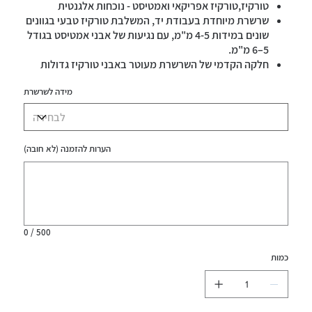
טורקיז,טורקיז אפריקאי ואמטיסט - נוכחות אלגנטית
שרשרת מיוחדת בעבודת יד, המשלבת טורקיז טבעי בגוונים
שונים במידות 4-5 מ"מ, עם נגיעות של אבני אמטיסט בגודל
5–6 מ"מ.
חלקה הקדמי של השרשרת מעוטר באבני טורקיז גדולות
יותר ליצירת דומיננטיות עדינה.
מידה לשרשרת
השרשרת ארוגה בטכניקה המבטיחה חוזק ועמידות לשימוש
יומיומי ודינמי.
הגימור היוקרתי כולל הפרדות זהב 14 קראט,ציפוי זהב
מיקרוני,גולדפילד
הערות להזמנה (לא חובה)
נסגרת באמצעות סוגר כפתור מאבן טורקיז ייחודית.
עד
עמידה במים
500
תווים.
0 / 500
כמות