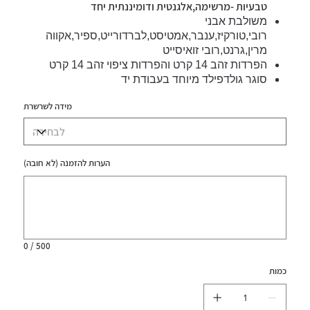
טבעיות -מרשימה,אלגנטית ודומיננתית יחד
משולבת אבני
רובי,טורקיז,ענבר,אמטיסט,לברדורייט,ספיר,אקווה
מרין,גרנט,רובי זואיסייט
הפרדות זהב 14 קרט והפרדות ציפוי זהב 14 קרט
סוגר גולדפילד מיוחד בעבודת יד
עמיד במים
מידה לשרשרת
הערות להזמנה (לא חובה)
עד
500
תווים.
0 / 500
כמות