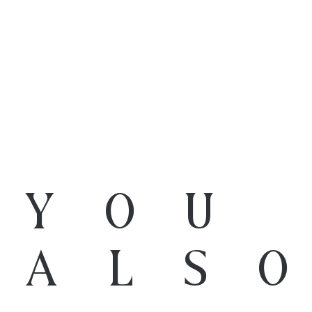
You
als