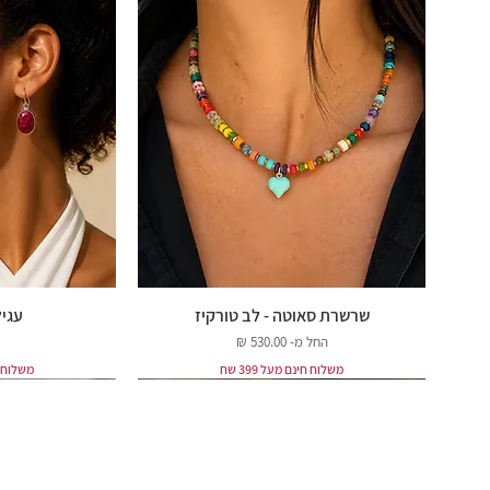
שרשרת סאוטה - לב טורקיז
עגיל
מחיר מבצע
החל מ-
משלוח חינם מעל 399 שח
משלוח חינ