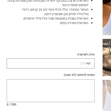
השרשרת ארוגה בטכניקה ייחודית המבטיחה חוזק ועמידות גבוהה
לשימוש יומיומי ודינמי.
הגימור המהודר כולל פרחי ציפוי זהב 14 קראט, כדורי
גולדפילד ותליון אבן אוונטורין ירוקה.
השרשרת נסגרת באמצעות סוגרי גולדפילד איכותיים.
השרשרת עמידה במים.
מידה לשרשרת
הערות להזמנה (לא חובה)
עד
500
תווים.
0 / 500