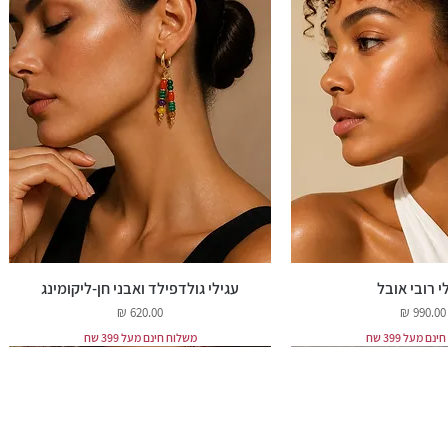
י רובי אובל
עגילי גולדפילד ואבני חן-ליקומינג
מחיר
מחיר
ם מעל 399 שח
משלוח חינם מעל 399 שח