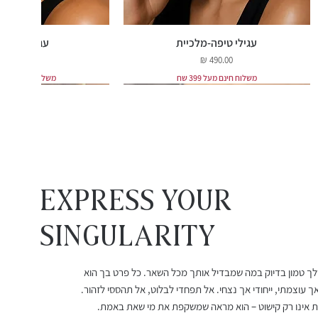
עגילי טיפה-מלכיית
עגילי רובי ט
מחיר
מחיר
משלוח חינם מעל 399 שח
משלוח חינם מעל 399 שח
EXPRESS YOUR
Singularity
שלך טמון בדיוק במה שמבדיל אותך מכל השאר. כל פרט בך הוא
עגילי רובי מלודי
שרשרת אורלינה
עגילי גרנט 
צמיד חוט ר
ך עוצמתי, ייחודי אך נצחי. אל תפחדי לבלוט, אל תהססי לזהור.
מחיר
מחיר מבצע
מחיר
מחיר
אינו רק קישוט – הוא מראה שמשקפת את מי שאת באמת.
החל מ-