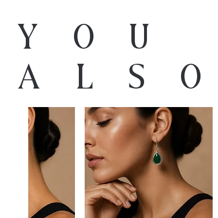
You
als