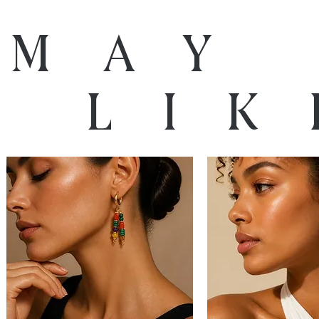
 may
o lik