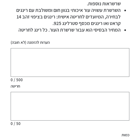
שרשראות נוספות.
השרשרת עשויה עור איכותי בגוון חום ומשולבת עם רינגים
לבחירה, המיועדים לחריטה אישית: רינגים בציפוי זהב 14
קראט ואו רינגים מכסף סטרלינג 925.
המחיר הבסיסי הוא עבור שרשרת העור. כל רינג לחריטה
אישית הוא בתוספת תשלום, וניתן לבחור את מספר הרינגים
הרצוי (המחיר מתעדכן בהתאם).
הערות להזמנה (לא חובה)
עד
השרשרת ארוגה בטכניקה ייחודית המבטיחה חוזק ועמידות
500
תווים.
גבוהה.
שימו לב: שרשרת עור לא מומלץ להרטיב במים, רינגים אינם
ניתנים להחלפה.
0 / 500
חריטה
עד
50
תווים.
0 / 50
כמות