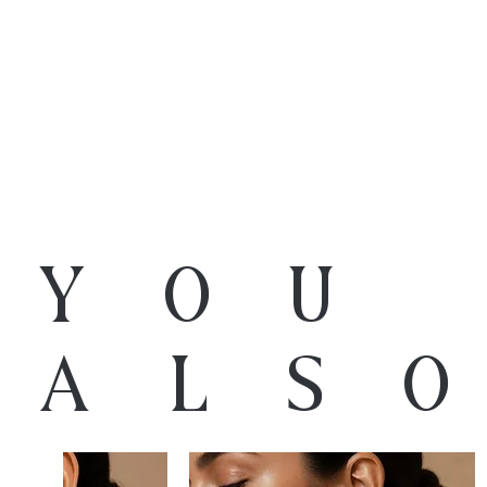
You
als