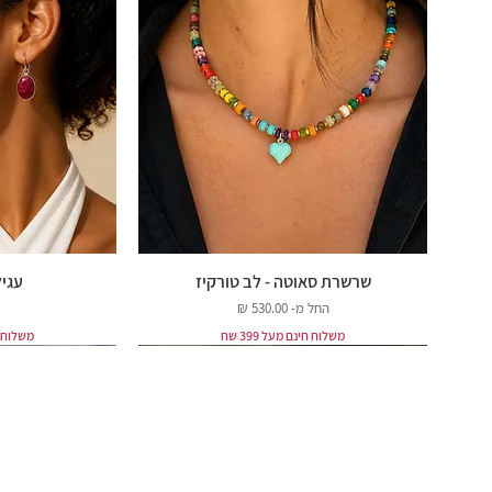
שרשרת סאוטה - לב טורקיז
עגיל
מחיר מבצע
החל מ-
משלוח חינם מעל 399 שח
משלוח חינ