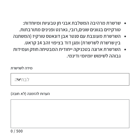
שרשרת מרהיבה המשלבת אבני חן טבעיות ומיוחדות:
טורקיזים בגוונים שונים,רובי, גארנט ופנינים מתורבתות.
השרשרת מעוצבת עם סנטר אבן דונאטס טורקיז (המשתנה
בין שרשרת לשרשרת) ומגן דוד בציפוי זהב 14 קראט.
השרשרת ארוגה בטכניקה ייחודית המבטיחה חוזק ועמידות
גבוהה לשימוש יומיומי ודינמי.
הגימור המהודר כולל הפרדות בציפוי זהב 14 קראט
מידה לשרשרת
ובראס,השרשרת נסגרת באמצעות לולאה וכפתור אבן.
היקף השרשרת המוצגת על הדוגמנית הוא 40 ס"מ.
השרשרת עמידה במים.
הערות להזמנה (לא חובה)
עד
500
תווים.
0 / 500