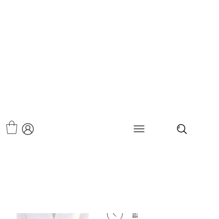
>
שרשרת פנינים ואבני חן-לובלין