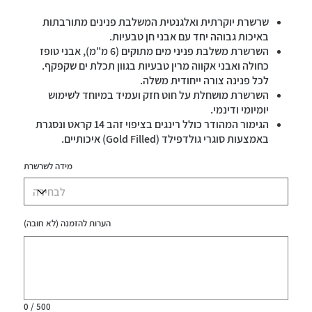
שרשרת יוקרתית ואלגנטית המשלבת פנינים מתורבתות
באיכות גבוהה יחד עם אבני חן טבעיות.
השרשרת משלבת פניני מים מתוקים (6 מ"מ), אבני טופז
כחולה ואבני אקווה מרין טבעיות בגוון תכלת ים שקפקף.
לכל פנינה צורה ייחודית משלה.
השרשרת מושחלת על חוט חזק ועמיד במיוחד לשימוש
יומיומי ודינמי.
הגימור המהודר כולל רינגים בציפוי זהב 14 קראט ונסגרת
באמצעות סוגרי גולדפילד (Gold Filled) איכותיים.
השרשרת עמידה במים.
מידה לשרשרת
הערות להזמנה (לא חובה)
עד
500
תווים.
0 / 500