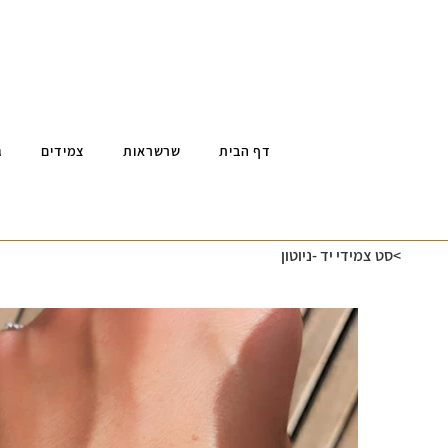
דף הבית
שרשראות
צמידים
ג
>
סט צמידי יד -ניוטון