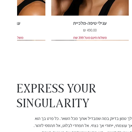
עגילי טיפה-מלכיית
עגילי רובי ט
מחיר
מחיר
משלוח חינם מעל 399 שח
משלוח חינם מעל 399 שח
EXPRESS YOUR
Singularity
שלך טמון בדיוק במה שמבדיל אותך מכל השאר. כל פרט בך הוא
עגילי רובי מלודי
שרשרת אורלינה
עגילי גרנט 
צמיד חוט ר
ך עוצמתי, ייחודי אך נצחי. אל תפחדי לבלוט, אל תהססי לזהור.
מחיר
מחיר מבצע
מחיר
מחיר