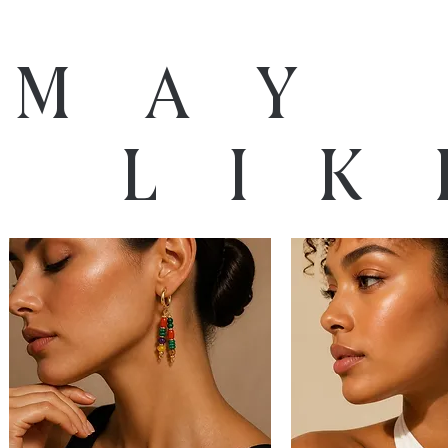
 may
o lik