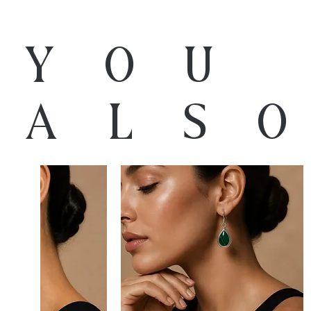
You
als