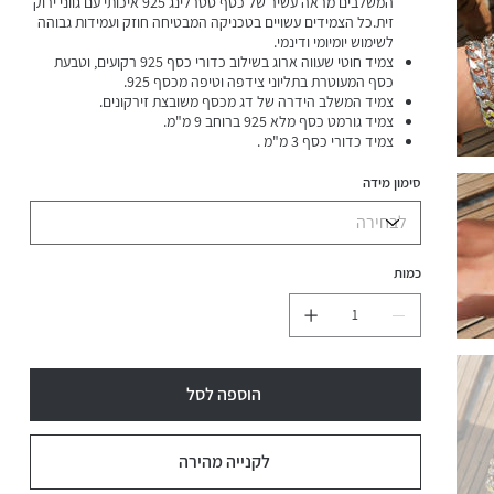
המשלבים מראה עשיר של כסף סטרלינג 925 איכותי עם גווני ירוק
זית.כל הצמידים עשויים בטכניקה המבטיחה חוזק ועמידות גבוהה
לשימוש יומיומי ודינמי.
צמיד חוטי שעווה ארוג בשילוב כדורי כסף 925 רקועים, וטבעת
כסף המעוטרת בתליוני צידפה וטיפה מכסף 925.
צמיד המשלב הידרה של דג מכסף משובצת זירקונים.
צמיד גורמט כסף מלא 925 ברוחב 9 מ"מ.
צמיד כדורי כסף 3 מ"מ .
צמיד כדורי כסף רקועים 5 מ"מ.
צמיד ארוג בשילוב כדורי כסף 5 מ"מ.
סימון מידה
צמיד כדורי כסף 4 מ"מ בשילוב אבני טורקיז אפריקאי בגוון ירוק
זית.
הסט עמיד במים.
כמות
הוספה לסל
לקנייה מהירה