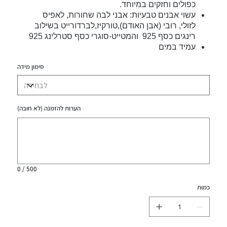
כפולים וחזקים במיוחד.
עשוי אבנים טבעיות: אבני לבה שחורות, לאפיס
לזולי, רובי (אבן האודם),טורקיז,לברדורייט בשילוב
רינגים כסף 925 והמטייט-סוגרי כסף סטרלינג 925
עמיד במים
סימון מידה
הערות להזמנה (לא חובה)
עד
500
תווים.
0 / 500
כמות