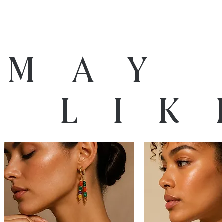
 may
o lik