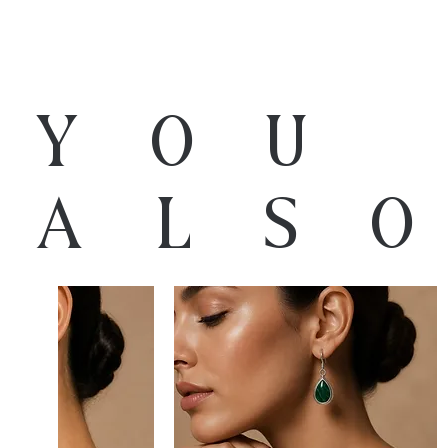
You
als