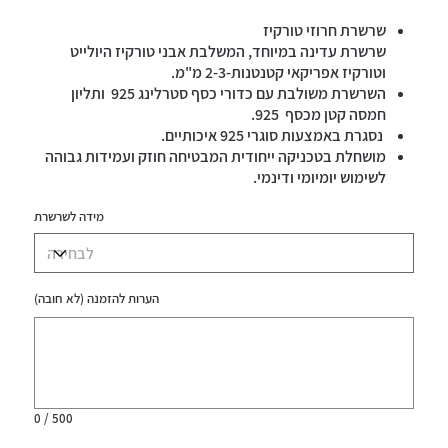
שרשרת חרוזי טורקיז
שרשרת עדינה במיוחד, המשלבת אבני טורקיז היולייט
וטורקיז אפריקאי קטנטנות-2-3 מ"מ.
השרשרת משולבת עם כדורי כסף סטרלינג 925 ותליון
חמסה קטן מכסף 925.
נסגרת באמצעות סוגרי 925 איכותיים.
מושחלת בטכניקה ייחודית המבטיחה חוזק ועמידות גבוהה
לשימוש יומיומי ודינמי.
השרשרת יכולה לשמש גם כצמיד, בהתאם למידה הנבחרת.
מידה לשרשרת
מידת השרשרת המוצגת על הדוגמנית היא 32 ס"מ.
השרשרת עמידה במים
הערות להזמנה (לא חובה)
עד
500
תווים.
0 / 500